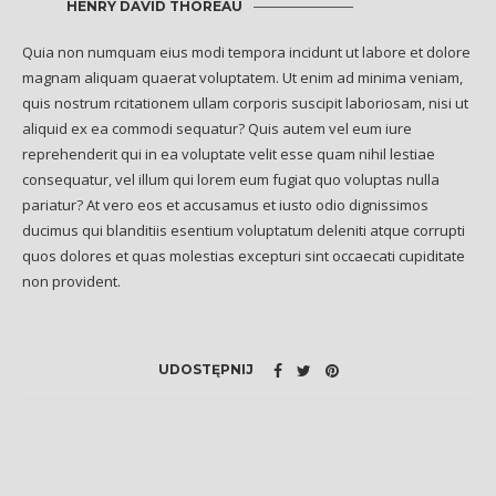
HENRY DAVID THOREAU
Quia non numquam eius modi tempora incidunt ut labore et dolore
magnam aliquam quaerat voluptatem. Ut enim ad minima veniam,
quis nostrum rcitationem ullam corporis suscipit laboriosam, nisi ut
aliquid ex ea commodi sequatur? Quis autem vel eum iure
reprehenderit qui in ea voluptate velit esse quam nihil lestiae
consequatur, vel illum qui lorem eum fugiat quo voluptas nulla
pariatur? At vero eos et accusamus et iusto odio dignissimos
ducimus qui blanditiis esentium voluptatum deleniti atque corrupti
quos dolores et quas molestias excepturi sint occaecati cupiditate
non provident.
UDOSTĘPNIJ