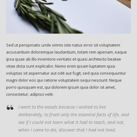
Sed ut perspiciatis unde omnis iste natus error sit voluptatem
accusantium doloremque laudantium, totam rem aperiam, eaque
ipsa quae ab illo inventore veritatis et quasi architecto beatae
vitae dicta sunt explicabo. Nemo enim ipsam luptatem quia
voluptas sit aspernatur aut odit aut fugit, sed quia consequuntur
magni dolor eos qui ratione voluptatem sequi nesciunt. Neque
porro quisquam est, qui dolorem ipsum quia dolor sit amet,
consectetur, adipisci velit.
I went to the woods because I wished to live
deliberately, to front only the essential facts of life, and
see if I could not learn what it had to teach, and not,
when I came to die, discover that I had not lived.