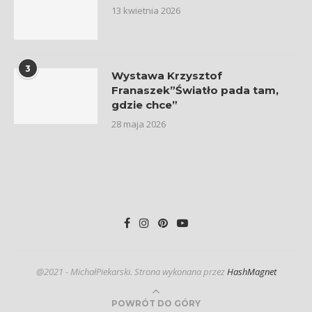
13 kwietnia 2026
3
Wystawa Krzysztof
Franaszek”Światło pada tam,
gdzie chce”
28 maja 2026
@2021 - MichałPiekarski. Strona wykonana przez
HashMagnet
POWRÓT DO GÓRY