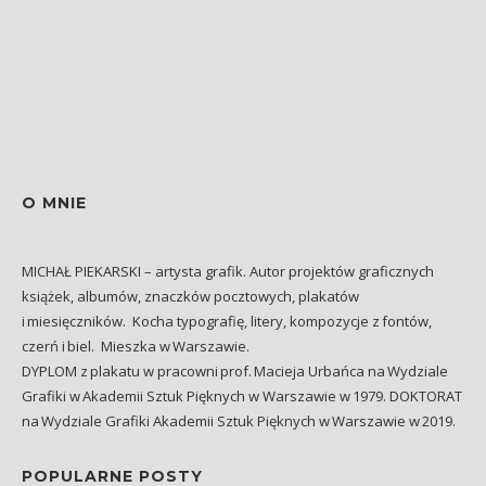
O MNIE
MICHAŁ PIEKARSKI – artysta grafik. Autor projektów graficznych
książek, albumów, znaczków pocztowych, plakatów
i miesięczników. Kocha typografię, litery, kompozycje z fontów,
czerń i biel. Mieszka w Warszawie.
DYPLOM z plakatu w pracowni prof. Macieja Urbańca na Wydziale
Grafiki w Akademii Sztuk Pięknych w Warszawie w 1979. DOKTORAT
na Wydziale Grafiki Akademii Sztuk Pięknych w Warszawie w 2019.
POPULARNE POSTY