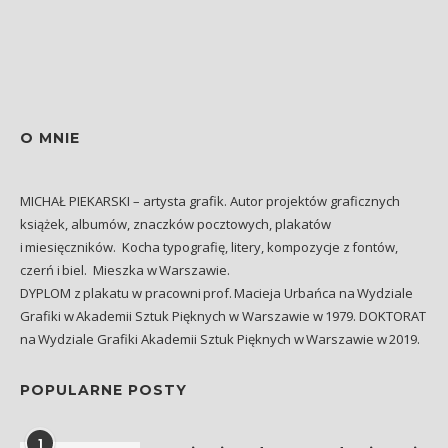
O MNIE
MICHAŁ PIEKARSKI – artysta grafik. Autor projektów graficznych
książek, albumów, znaczków pocztowych, plakatów
i miesięczników. Kocha typografię, litery, kompozycje z fontów,
czerń i biel. Mieszka w Warszawie.
DYPLOM z plakatu w pracowni prof. Macieja Urbańca na Wydziale
Grafiki w Akademii Sztuk Pięknych w Warszawie w 1979. DOKTORAT
na Wydziale Grafiki Akademii Sztuk Pięknych w Warszawie w 2019.
POPULARNE POSTY
1