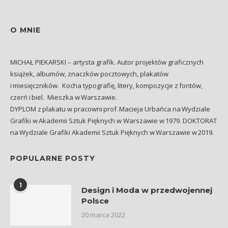
O MNIE
MICHAŁ PIEKARSKI – artysta grafik. Autor projektów graficznych
książek, albumów, znaczków pocztowych, plakatów
i miesięczników. Kocha typografię, litery, kompozycje z fontów,
czerń i biel. Mieszka w Warszawie.
DYPLOM z plakatu w pracowni prof. Macieja Urbańca na Wydziale
Grafiki w Akademii Sztuk Pięknych w Warszawie w 1979. DOKTORAT
na Wydziale Grafiki Akademii Sztuk Pięknych w Warszawie w 2019.
POPULARNE POSTY
1
Design i Moda w przedwojennej
Polsce
20 marca 2022