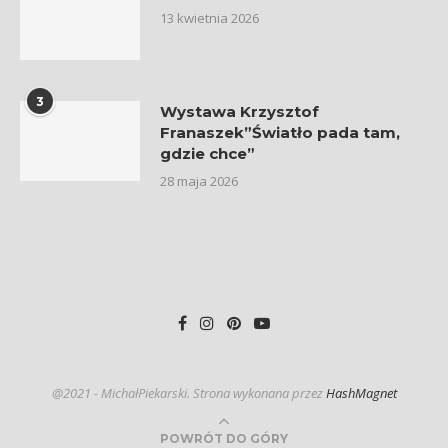
13 kwietnia 2026
3
Wystawa Krzysztof
Franaszek”Światło pada tam,
gdzie chce”
28 maja 2026
@2021 - MichałPiekarski. Strona wykonana przez
HashMagnet
POWRÓT DO GÓRY