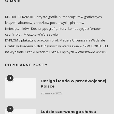
O MNIE
MICHAŁ PIEKARSKI – artysta grafik. Autor projektów graficznych
książek, albumów, znaczków pocztowych, plakatów
i miesięczników. Kocha typografię, litery, kompozycje z fontów,
czerń i biel. Mieszka w Warszawie.
DYPLOM z plakatu w pracowni prof. Macieja Urbańca na Wydziale
Grafiki w Akademii Sztuk Pięknych w Warszawie w 1979. DOKTORAT
na Wydziale Grafiki Akademii Sztuk Pięknych w Warszawie w 2019.
POPULARNE POSTY
1
Design i Moda w przedwojennej
Polsce
20 marca 2022
2
Ludzie czerwonego słońca