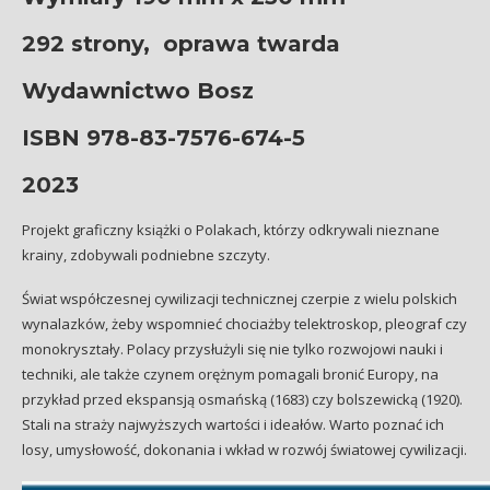
292 strony,
oprawa twarda
Wydawnictwo Bosz
ISBN 978-83-7576-674-5
2023
Projekt graficzny książki o Polakach, którzy odkrywali nieznane
krainy, zdobywali podniebne szczyty.
Świat współczesnej cywilizacji technicznej czerpie z wielu polskich
wynalazków, żeby wspomnieć chociażby telektroskop, pleograf czy
monokryształy. Polacy przysłużyli się nie tylko rozwojowi nauki i
techniki, ale także czynem orężnym pomagali bronić Europy, na
przykład przed ekspansją osmańską (1683) czy bolszewicką (1920).
Stali na straży najwyższych wartości i ideałów. Warto poznać ich
losy, umysłowość, dokonania i wkład w rozwój światowej cywilizacji.