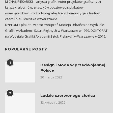
MICHAŁ PIEKARSKI – artysta grafik. Autor projektów graficznych
książek, albumów, znaczków pocztowych, plakatów
i miesięczników. Kocha typografię, litery, kompozycje z fontów,
czerń i biel. Mieszka w Warszawie.
DYPLOM z plakatu w pracowni prof. Macieja Urbańca na Wydziale
Grafiki w Akademii Sztuk Pięknych w Warszawie w 1979. DOKTORAT
na Wydziale Grafiki Akademii Sztuk Pięknych w Warszawie w 2019.
POPULARNE POSTY
1
Design i Moda w przedwojennej
Polsce
20 marca 2022
2
Ludzie czerwonego słońca
13 kwietnia 2026