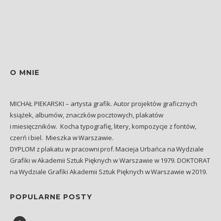
O MNIE
MICHAŁ PIEKARSKI – artysta grafik. Autor projektów graficznych
książek, albumów, znaczków pocztowych, plakatów
i miesięczników. Kocha typografię, litery, kompozycje z fontów,
czerń i biel. Mieszka w Warszawie.
DYPLOM z plakatu w pracowni prof. Macieja Urbańca na Wydziale
Grafiki w Akademii Sztuk Pięknych w Warszawie w 1979. DOKTORAT
na Wydziale Grafiki Akademii Sztuk Pięknych w Warszawie w 2019.
POPULARNE POSTY