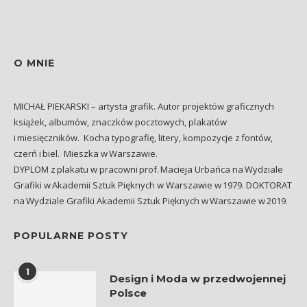
O MNIE
MICHAŁ PIEKARSKI – artysta grafik. Autor projektów graficznych
książek, albumów, znaczków pocztowych, plakatów
i miesięczników. Kocha typografię, litery, kompozycje z fontów,
czerń i biel. Mieszka w Warszawie.
DYPLOM z plakatu w pracowni prof. Macieja Urbańca na Wydziale
Grafiki w Akademii Sztuk Pięknych w Warszawie w 1979. DOKTORAT
na Wydziale Grafiki Akademii Sztuk Pięknych w Warszawie w 2019.
POPULARNE POSTY
1
Design i Moda w przedwojennej
Polsce