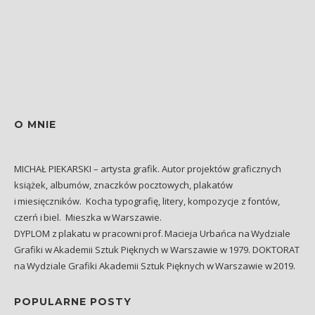
O MNIE
MICHAŁ PIEKARSKI – artysta grafik. Autor projektów graficznych
książek, albumów, znaczków pocztowych, plakatów
i miesięczników. Kocha typografię, litery, kompozycje z fontów,
czerń i biel. Mieszka w Warszawie.
DYPLOM z plakatu w pracowni prof. Macieja Urbańca na Wydziale
Grafiki w Akademii Sztuk Pięknych w Warszawie w 1979. DOKTORAT
na Wydziale Grafiki Akademii Sztuk Pięknych w Warszawie w 2019.
POPULARNE POSTY