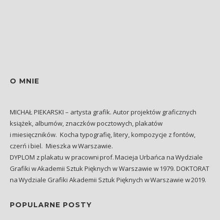
O MNIE
MICHAŁ PIEKARSKI – artysta grafik. Autor projektów graficznych
książek, albumów, znaczków pocztowych, plakatów
i miesięczników. Kocha typografię, litery, kompozycje z fontów,
czerń i biel. Mieszka w Warszawie.
DYPLOM z plakatu w pracowni prof. Macieja Urbańca na Wydziale
Grafiki w Akademii Sztuk Pięknych w Warszawie w 1979. DOKTORAT
na Wydziale Grafiki Akademii Sztuk Pięknych w Warszawie w 2019.
POPULARNE POSTY