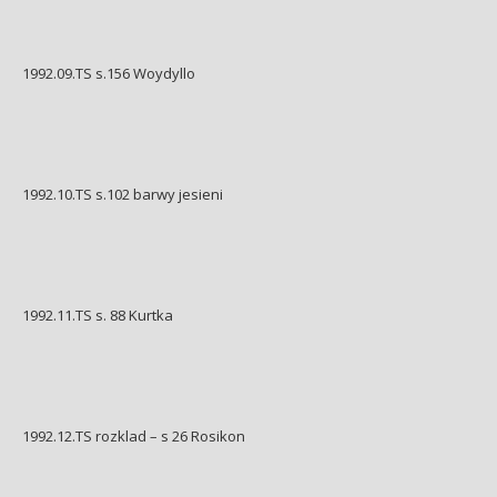
1992.09.TS s.156 Woydyllo
1992.10.TS s.102 barwy jesieni
1992.11.TS s. 88 Kurtka
1992.12.TS rozklad – s 26 Rosikon