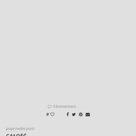
0 komentarz
0
poprzedni post
CAŁOŚĆ