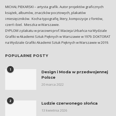
MICHAŁ PIEKARSKI – artysta grafik. Autor projektów graficznych
książek, albumów, znaczków pocztowych, plakatów
i miesięczników. Kocha typografię, litery, kompozycje z fontów,
czerń i biel. Mieszka w Warszawie.
DYPLOM z plakatu w pracowni prof. Macieja Urbańca na Wydziale
Grafiki w Akademii Sztuk Pięknych w Warszawie w 1979. DOKTORAT
na Wydziale Grafiki Akademii Sztuk Pięknych w Warszawie w 2019.
POPULARNE POSTY
1
Design i Moda w przedwojennej
Polsce
20 marca 2022
2
Ludzie czerwonego słońca
13 kwietnia 2026