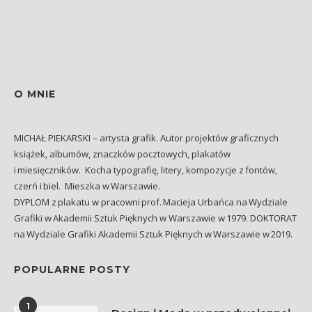
O MNIE
MICHAŁ PIEKARSKI – artysta grafik. Autor projektów graficznych
książek, albumów, znaczków pocztowych, plakatów
i miesięczników. Kocha typografię, litery, kompozycje z fontów,
czerń i biel. Mieszka w Warszawie.
DYPLOM z plakatu w pracowni prof. Macieja Urbańca na Wydziale
Grafiki w Akademii Sztuk Pięknych w Warszawie w 1979. DOKTORAT
na Wydziale Grafiki Akademii Sztuk Pięknych w Warszawie w 2019.
POPULARNE POSTY
1