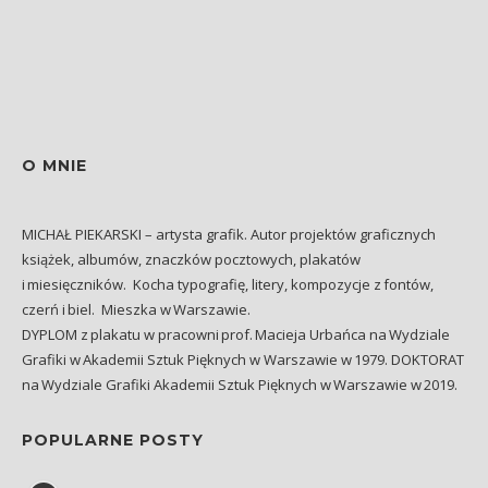
O MNIE
MICHAŁ PIEKARSKI – artysta grafik. Autor projektów graficznych
książek, albumów, znaczków pocztowych, plakatów
i miesięczników. Kocha typografię, litery, kompozycje z fontów,
czerń i biel. Mieszka w Warszawie.
DYPLOM z plakatu w pracowni prof. Macieja Urbańca na Wydziale
Grafiki w Akademii Sztuk Pięknych w Warszawie w 1979. DOKTORAT
na Wydziale Grafiki Akademii Sztuk Pięknych w Warszawie w 2019.
POPULARNE POSTY